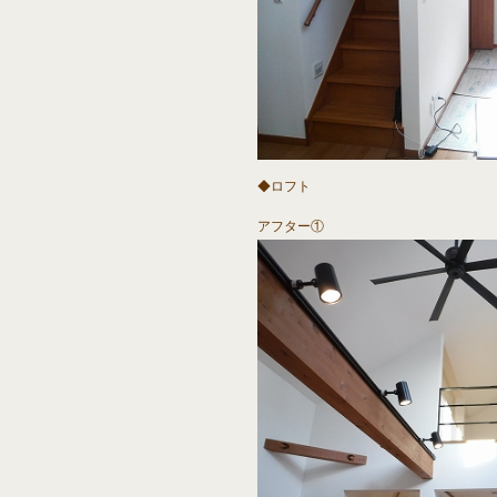
◆ロフト
アフター①