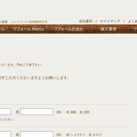
会社案内
|
サイトマップ
|
よく
ございます。予めご了承下さい。
必ずご入力くださいますようお願いします。
名
（例） 姓 湘南 名 太郎
力ください。
名
（例） 姓 ショウナン 名 タロウ