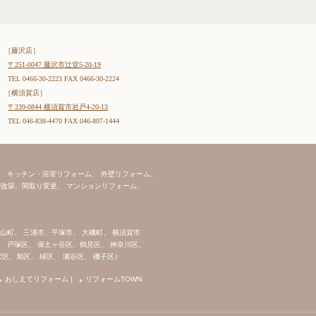
［藤沢店］
〒251-0047 藤沢市辻堂5-20-19
TEL 0466-30-2223 FAX 0466-30-2224
［横須賀店］
〒239-0844 横須賀市岩戸4-20-13
TEL 046-838-4470 FAX 046-807-1444
、 キッチン・浴室リフォーム、 外壁リフォーム、
改築、間取り変更、 マンションリフォーム、
葉山町、 三浦市、平塚市、 大磯町、 横須賀市
、 戸塚区、 保土ヶ谷区、鶴見区、 神奈川区、
沢区、旭区、 緑区、 瀬谷区、 磯子区）
おしえてリフォーム
|
リフォームTOWN