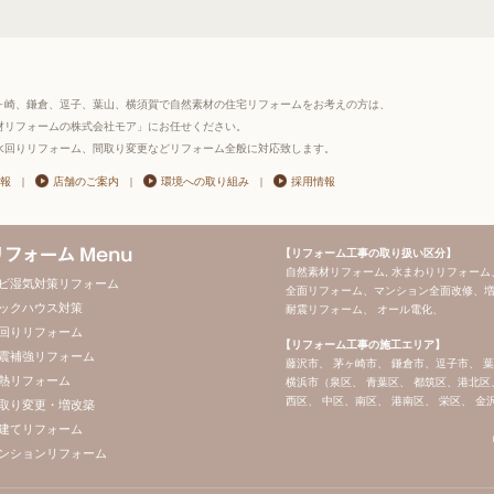
ヶ崎、鎌倉、逗子、葉山、横須賀で自然素材の住宅リフォームをお考えの方は、
材リフォームの株式会社モア」にお任せください。
水回りリフォーム、間取り変更などリフォーム全般に対応致します。
報
|
店舗のご案内
|
環境への取り組み
|
採用情報
【リフォーム工事の取り扱い区分】
自然素材リフォーム, 水まわりリフォーム
ビ湿気対策リフォーム
全面リフォーム、マンション全面改修、増
ックハウス対策
耐震リフォーム、 オール電化、
回りリフォーム
【リフォーム工事の施工エリア】
震補強リフォーム
藤沢市、 茅ヶ崎市、 鎌倉市、逗子市、 
熱リフォーム
横浜市（泉区、 青葉区、 都筑区、港北区
西区、 中区、南区、 港南区、 栄区、 金
取り変更・増改築
建てリフォーム
ンションリフォーム