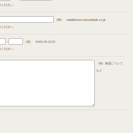
力ください。
（例） mail@more-naturalstyle.co.jp
力ください。
-
（例） 0466-30-2223
力ください。
（例）耐震について
など