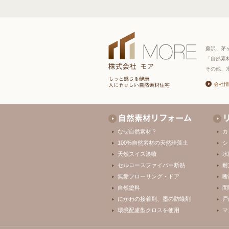
藤沢、茅
「自然素
その他、
会社情
なぜ自然素材？
カ
100%自然素材の天然珪藻土
シ
天然スイス漆喰
水
セルロースファイバー断熱
耐
無垢フローリング・ドア
断
自然塗料
間
にかわの接着剤、墨の防蟻剤
戸
環境配慮型クロスを使用
マ