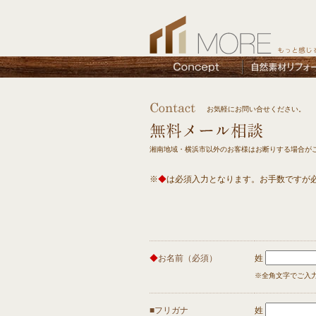
お気軽にお問い合せください。
湘南地域・横浜市以外のお客様はお断りする場合が
※
◆
は必須入力となります。お手数ですが
◆
お名前（必須）
姓
※全角文字でご入
■フリガナ
姓