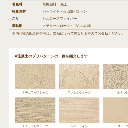
着色材
無機顔料 ・色土
軽量骨材
パーライト・火山灰バルーン
スサ
セルロースファイバー
増粘剤
メチルセルロース・でんぷん糊
※内容物の配合割合等は、製品によって異なりますのでお尋ねください。
■珪藻土のプリパターンの一例を紹介します
ナチュラルストーム
ランダムウェーブ
吹きつ
ナチュラルウェーブ
ヘアーライン
ウェー