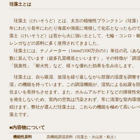
珪藻土とは
珪藻土（けいそうど）とは、太古の植物性プランクトン（珪藻
年にわたり長年にわたり海底や湖底に堆積して化石となったもの
藻土（けいそうど）は昔から火に強い土として、七輪・コンロ・
レンガなどの原料に多く使用されてきました。
珪藻土には、ナノメーター（1mmの100万分の1）単位の孔（あ
数に並んでいます（超多孔質構造といいます）。その特徴が「調
「脱臭性」「耐火性」など、様々な優れた効果を生み出します。
珪藻土は、自ら吸湿、放湿を繰り返しながら部屋の湿度を調整
湿」の機能を持っています。この調湿機能が、湿気による結露を
住まいを長持ちさせます。また、ホルムアルデヒドなどの揮発性
を発生しないため、室内の空気は汚染されず、常に清潔な室内環
続けます。弊社が選んだ珪藻土は、これらの機能を極めて高いレ
藻土です。
■内容物について
機能性原料
高機能調湿原料（珪藻土・火山灰・粘土）