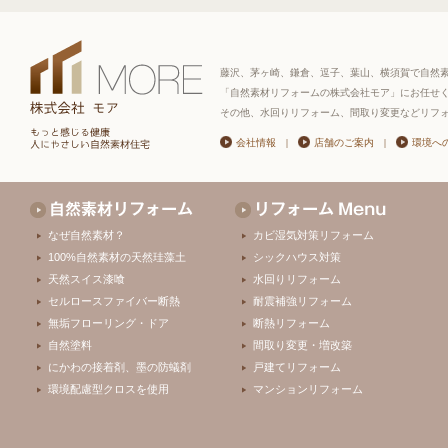
藤沢、茅ヶ崎、鎌倉、逗子、葉山、横須賀で自然
「自然素材リフォームの株式会社モア」にお任せ
その他、水回りリフォーム、間取り変更などリフ
会社情報
|
店舗のご案内
|
環境へ
なぜ自然素材？
カビ湿気対策リフォーム
100%自然素材の天然珪藻土
シックハウス対策
天然スイス漆喰
水回りリフォーム
セルロースファイバー断熱
耐震補強リフォーム
無垢フローリング・ドア
断熱リフォーム
自然塗料
間取り変更・増改築
にかわの接着剤、墨の防蟻剤
戸建てリフォーム
環境配慮型クロスを使用
マンションリフォーム