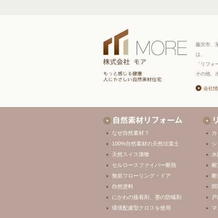
藤沢市、
は、
「リフォ
その他、
会社情
なぜ自然素材？
カ
100%自然素材の天然珪藻土
シ
天然スイス漆喰
水
セルロースファイバー断熱
耐
無垢フローリング・ドア
断
自然塗料
間
にかわの接着剤、墨の防蟻剤
戸
環境配慮型クロスを使用
マ