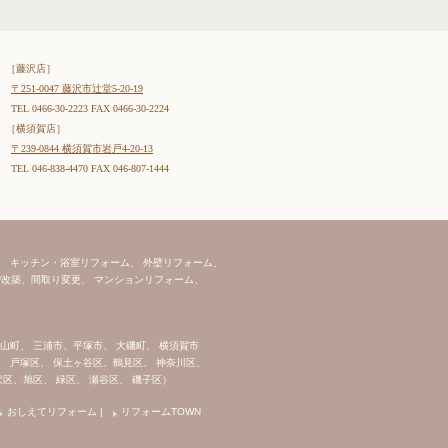
［藤沢店］
〒251-0047 藤沢市辻堂5-20-19
TEL 0466-30-2223 FAX 0466-30-2224
［横須賀店］
〒239-0844 横須賀市岩戸4-20-13
TEL 046-838-4470 FAX 046-807-1444
、 キッチン・浴室リフォーム、 外壁リフォーム、
改築、間取り変更、 マンションリフォーム、
葉山町、 三浦市、平塚市、 大磯町、 横須賀市
、 戸塚区、 保土ヶ谷区、鶴見区、 神奈川区、
沢区、旭区、 緑区、 瀬谷区、 磯子区）
おしえてリフォーム
|
リフォームTOWN