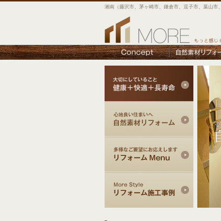
湘南（藤沢市、茅ヶ崎市、鎌倉市、逗子市、葉山市