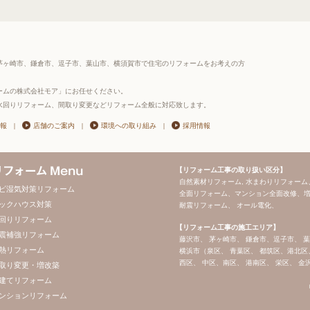
茅ヶ崎市、鎌倉市、逗子市、葉山市、横須賀市で住宅のリフォームをお考えの方
ームの株式会社モア」にお任せください。
水回りリフォーム、間取り変更などリフォーム全般に対応致します。
報
|
店舗のご案内
|
環境への取り組み
|
採用情報
【リフォーム工事の取り扱い区分】
自然素材リフォーム, 水まわりリフォーム
ビ湿気対策リフォーム
全面リフォーム、マンション全面改修、増
ックハウス対策
耐震リフォーム、 オール電化、
回りリフォーム
【リフォーム工事の施工エリア】
震補強リフォーム
藤沢市、 茅ヶ崎市、 鎌倉市、逗子市、 
熱リフォーム
横浜市（泉区、 青葉区、 都筑区、港北区
西区、 中区、南区、 港南区、 栄区、 金
取り変更・増改築
建てリフォーム
ンションリフォーム