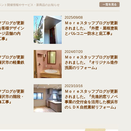
ベント開催情報やサービス・新商品のお知らせ
2025/09/08
フブログが更新
Ｍｏｒｅスタッフブログが更新
お客様デザイン
されました。『外壁・屋根塗装
ージ店舗の内
とバルコニー防水と庇工事』
工事』
2024/07/20
フプログが更新
Ｍｏｒｅスタッフブログが更新
藤沢市の軽量鉄
されました。『オリジナル造作
ム』
洗面のリフォーム』
2023/10/16
フブログが更新
Ｍｏｒｅスタッフブログが更新
藤沢市の階段・
されました。『先進的窓リノベ
修工事』
事業の交付金を活用した横浜市
のＬＤＫ自然素材リフォーム』